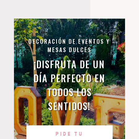
DECORACIÓN DE EVENTOS Y
MESAS DULCES
¡DISFRUTA DE UN
DÍA PERFECTO EN
TODOS LOS
SENTIDOS!
PIDE TU