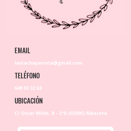
EMAIL
laurachaparreta@gmail.com
TELÉFONO
649 93 32 63
UBICACIÓN
C/ Oscar Wilde, 9 – 2ºA (02005) Albacete