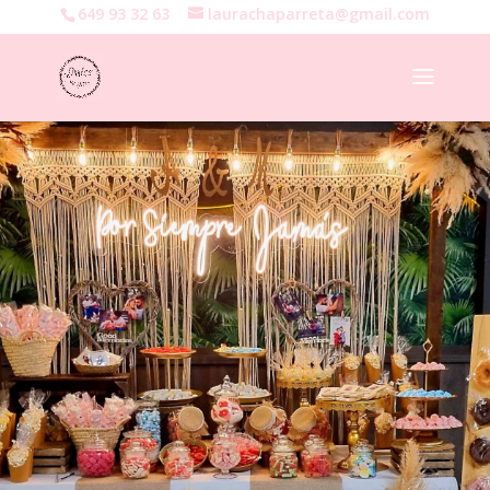
649 93 32 63
laurachaparreta@gmail.com