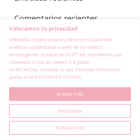
Comentarios recientes
Valoramos tu privacidad
No hay comentarios que mostrar.
Utilizamos cookies propias y de terceros para fines
analíticos y publicitarios a partir de tus hábitos
de navegación. Si pulsas en ACEPTAR, entendemos que
consientes el uso de cookies o si pulsas
en RECHAZAR, rechazas su uso. Para más información
© Dulce Sophie | Todos los derechos
pincha en la POLÍTICA DE COOKIES.
reservados |
Aviso Legal
|
Política de
Privacidad
|
Política de Cookies
|
Aceptar todo
Accesibilidad
Personalizar
Rechazar todo